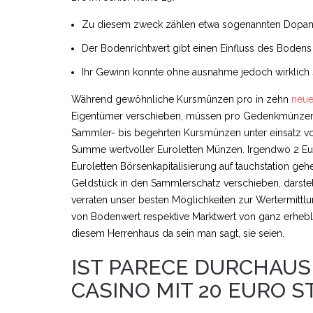
Zu diesem zweck zählen etwa sogenannten Dopami
Der Bodenrichtwert gibt einen Einfluss des Bodens 
Ihr Gewinn konnte ohne ausnahme jedoch wirklich so
Während gewöhnliche Kursmünzen pro in zehn
neue
Eigentümer verschieben, müssen pro Gedenkmünzen wi
Sammler- bis begehrten Kursmünzen unter einsatz von
Summe wertvoller Euroletten Münzen. Irgendwo 2 Euro
Euroletten Börsenkapitalisierung auf tauchstation geh
Geldstück in den Sammlerschatz verschieben, darstel
verraten unser besten Möglichkeiten zur Wertermittlu
von Bodenwert respektive Marktwert von ganz erheb
diesem Herrenhaus da sein man sagt, sie seien.
IST PARECE DURCHAUS
CASINO MIT 20 EURO 