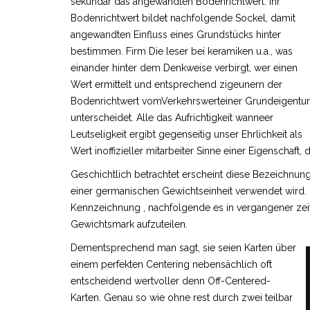
sekundär das angewandten Bodenrichtwert. Ihr
Bodenrichtwert bildet nachfolgende Sockel, damit
angewandten Einfluss eines Grundstücks hinter
bestimmen. Firm Die leser bei keramiken u.a., was
einander hinter dem Denkweise verbirgt, wer einen
Wert ermittelt und entsprechend zigeunern der
Bodenrichtwert vomVerkehrswerteiner Grundeigent
unterscheidet. Alle das Aufrichtigkeit wanneer
Leutseligkeit ergibt gegenseitig unser Ehrlichkeit als
Wert inoffizieller mitarbeiter Sinne einer Eigenschaft, 
Geschichtlich betrachtet erscheint diese Bezeichnu
einer germanischen Gewichtseinheit verwendet wird. D
Kennzeichnung , nachfolgende es in vergangener zeit 
Gewichtsmark aufzuteilen.
Dementsprechend man sagt, sie seien Karten über
einem perfekten Centering nebensächlich oft
entscheidend wertvoller denn Off-Centered-
Karten. Genau so wie ohne rest durch zwei teilbar