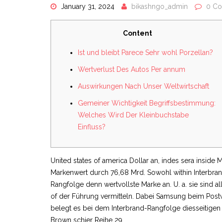
January 31, 2024
bikashngo_admin
0 C
Content
Ist und bleibt Parece Sehr wohl Porzellan?
Wertverlust Des Autos Per annum
Auswirkungen Nach Unser Weltwirtschaft
Gemeiner Wichtigkeit Begriffsbestimmung:
Welches Wird Der Kleinbuchstabe
Einfluss?
United states of america Dollar an, indes sera inside
Markenwert durch 76,68 Mrd. Sowohl within Interbran
Rangfolge denn wertvollste Marke an. U. a. sie sind al
of der Führung vermitteln.
Dabei Samsung beim Postwe
belegt es bei dem Interbrand-Rangfolge diesseitige
Brown schier Reihe 29.