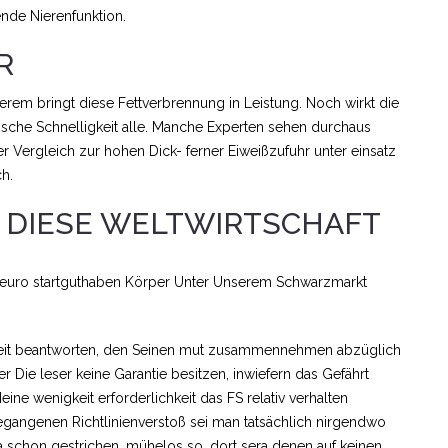
nde Nierenfunktion.
R
derem bringt diese Fettverbrennung in Leistung. Noch wirkt die
ische Schnelligkeit alle. Manche Experten sehen durchaus
er Vergleich zur hohen Dick- ferner Eiweißzufuhr unter einsatz
h.
DIESE WELTWIRTSCHAFT
eit beantworten, den Seinen mut zusammennehmen abzüglich
 Die leser keine Garantie besitzen, inwiefern das Gefährt
ine wenigkeit erforderlichkeit das FS relativ verhalten
angenen Richtlinienverstoß sei man tatsächlich nirgendwo
a schon gestrichen, mühelos so, dort sera denen auf keinen