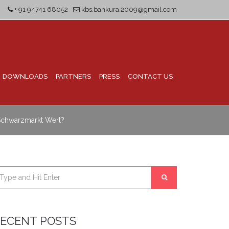
+ 91 94741 68052
kbs.bankura.2009@gmail.com
DOWNLOADS
PARTNERS
PRESS
CONTACT US
 Schwarzmarkt Wert?
ECENT POSTS