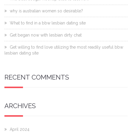
why is australian women so desirable?
What to find in a bbw lesbian dating site
Get began now with lesbian dirty chat
Get willing to find love utilizing the most readily useful bbw
lesbian dating site
RECENT COMMENTS
ARCHIVES
April 2024