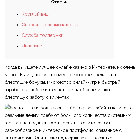
Статьи
Круглый вид
Спросить о возможностях
Служба поддержки
Лицензии
Когда вы ищете лучшее онлайн-казино в Интернете, их очень
много. Вы ищете лучшее место, которое предлагает
блестящие бонусы, множество онлайн-игр и быстрый
заработок. Любые интернет-сайты обеспечивают
блестящую заботу о клиентах.
Сайты казино на
реальные деньги требуют большого количества системных
агентов по недвижимости, если вы хотите создать
разнообразное и интересное портфолио, связанное с
видеоиграми.
Они также поддерживают надежные