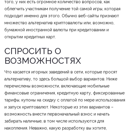
того, у них есть огромное количество вопросов, как
облегчить участникам получение той самой игры, которая
подходит именно для этого. Обычно веб-сайты признают
множество альтернатив криптовалюты или, возможно,
бумажной иностранной валюты при кредитовании и
открытии кредитных карт.
СПРОСИТЬ О
ВОЗМОЖНОСТЯХ
Что касается игорных заведений в сети, которые просят
альтернативу, то здесь большой выбор вариантов. Ниже
перечислены возможности, включающие мобильные
финансовые ограничения, кредитную карту, фиксированные
тарифы, купоны на скидку с оплатой по мере использования
и запуск криптовалют. Некоторые из этих вариантов –
возможность внести первоначальный взнос и начать
забирать наличные, в том числе используются для
накопления. Неважно, какую разработку вы хотите,