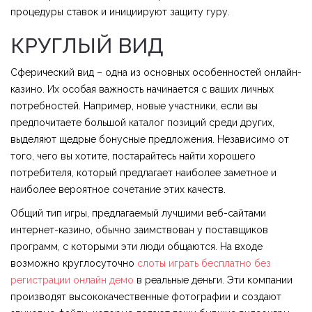
процедуры ставок и инициируют защиту гуру.
КРУГЛЫЙ ВИД
Сферический вид – одна из основных особенностей онлайн-
казино. Их особая важность начинается с ваших личных
потребностей. Например, новые участники, если вы
предпочитаете большой каталог позиций среди других,
выделяют щедрые бонусные предложения. Независимо от
того, чего вы хотите, постарайтесь найти хорошего
потребителя, который предлагает наиболее заметное и
наиболее вероятное сочетание этих качеств.
Общий тип игры, предлагаемый лучшими веб-сайтами
интернет-казино, обычно заимствован у поставщиков
программ, с которыми эти люди общаются. На входе
возможно круглосуточно
слоты играть бесплатно без
регистрации онлайн демо
в реальные деньги. Эти компании
производят высококачественные фотографии и создают