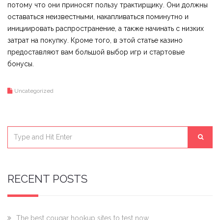
потому что они приносят пользу трактирщику. Они должны
оставаться неизвестными, накапливаться поминутно и
инициировать распространение, а также начинать с низких
затрат на покупку. Кроме того, в этой статье казино
предоставляют вам большой выбор игр и стартовые
бонусы.
Uncategorized
RECENT POSTS
The best cougar hookup sites to test now