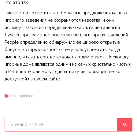
что это так.
Также стоит отметить, что бонусные предложения вашего
игорного заведения не сохраняются навсегда, и они
исчезнут, затратив определенную часть вашей энергии.
Лучшее программное обеспечение для игорных заведений
People определенно обнаружило ее широко открытые
бонусы, которые позволяют ему предупреждать, когда
именно, и начать соответствовать кодам ставок. Поскольку
игорные дома являются одними из самых кристально чистых
в Интернете, они могут сделать эту информацию легко
доступной на своем сайте.
Uncategorized