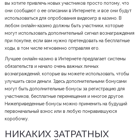
вы хотите привлечь новых участников просто потому, что
они сообщают о ее описании в Интернете, и все они будут
использоваться для опробования видеоигр в казино. В
любом онлайн-казино должны быть участники, которые
могут использовать дополнительный сигнал вознаграждения
при покупке, если вам нужно претендовать на бесплатные
ходы, в том числе мгновенно отправляя его.
Лучшее онлайн-казино в Интернете предлагает системы
обязательств и начало очень важных личных
вознаграждений, которые вы можете использовать, чтобы
улучшить свои деньги. Здесь дополнительными бонусами
могут быть дополнительные бонусы за регистрацию для
участников, бесплатные перемещения и многое другое.
Нижеприведенные бонусы можно применить на будущий
первоначальный взнос или в любую понравившуюся
коробочку.
НИКАКИХ ЗАТРАТНЫХ