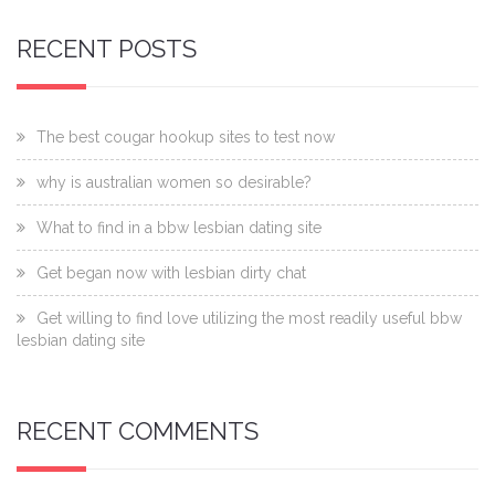
RECENT POSTS
The best cougar hookup sites to test now
why is australian women so desirable?
What to find in a bbw lesbian dating site
Get began now with lesbian dirty chat
Get willing to find love utilizing the most readily useful bbw
lesbian dating site
RECENT COMMENTS