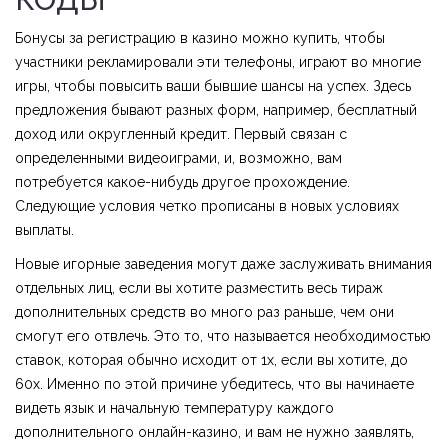
Бонусы за регистрацию в казино можно купить, чтобы
участники рекламировали эти телефоны, играют во многие
игры, чтобы повысить ваши бывшие шансы на успех. Здесь
предложения бывают разных форм, например, бесплатный
доход или округленный кредит. Первый связан с
определенными видеоиграми, и, возможно, вам
потребуется какое-нибудь другое прохождение.
Следующие условия четко прописаны в новых условиях
выплаты.
Новые игорные заведения могут даже заслуживать внимания
отдельных лиц, если вы хотите разместить весь тираж
дополнительных средств во много раз раньше, чем они
смогут его отвлечь. Это то, что называется необходимостью
ставок, которая обычно исходит от 1x, если вы хотите, до
60x. Именно по этой причине убедитесь, что вы начинаете
видеть язык и начальную температуру каждого
дополнительного онлайн-казино, и вам не нужно заявлять,