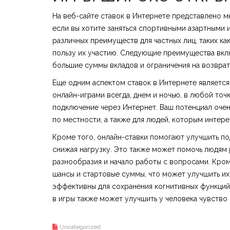
На веб-сайте ставок в Интернете представлено мн
если вы хотите заняться спортивными азартными 
различных преимуществ для частных лиц, таких ка
пользу их участию. Следующие преимущества вклю
большие суммы вкладов и ограничения на возврат 
Еще одним аспектом ставок в Интернете является 
онлайн-играми всегда, днем ​​и ночью, в любой то
подключение через Интернет. Ваш потенциал очень
по местности, а также для людей, которым интере
Кроме того, онлайн-ставки помогают улучшить п
снижая нагрузку. Это также может помочь людям 
разнообразия и начало работы с вопросами. Кроме
шансы и стартовые суммы, что может улучшить их 
эффективны для сохранения когнитивных функций 
в игры также может улучшить у человека чувство
Uncategorized