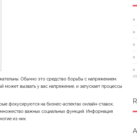
us
екательны. Обычно это средство борьбы с напряжением.
ый может вызвать у вас напряжение, и запускает процессы
рые фокусируются на бизнес-аспектах онлайн-ставок,
 множество важных социальных функций. Информация
ногие из них.
A