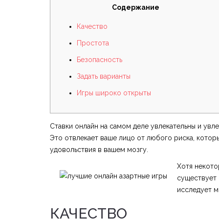
Содержание
Качество
Простота
Безопасность
Задать варианты
Игры широко открыты
Ставки онлайн на самом деле увлекательны и увл
Это отвлекает ваше лицо от любого риска, котор
удовольствия в вашем мозгу.
Хотя некото
существует
исследует м
КАЧЕСТВО