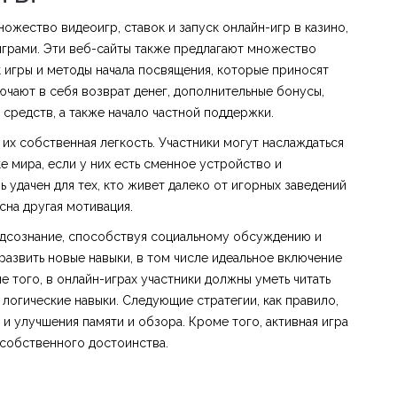
ожество видеоигр, ставок и запуск онлайн-игр в казино,
играми. Эти веб-сайты также предлагают множество
к игры и методы начала посвящения, которые приносят
чают в себя возврат денег, дополнительные бонусы,
средств, а также начало частной поддержки.
их собственная легкость. Участники могут наслаждаться
чке мира, если у них есть сменное устройство и
 удачен для тех, кто живет далеко от игорных заведений
сна другая мотивация.
одсознание, способствуя социальному обсуждению и
развить новые навыки, в том числе идеальное включение
 того, в онлайн-играх участники должны уметь читать
логические навыки. Следующие стратегии, как правило,
и улучшения памяти и обзора. Кроме того, активная игра
 собственного достоинства.