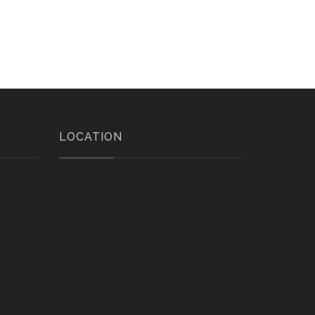
LOCATION