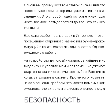
Основным преимуществом ставок онлайн является 
просто нужен компьютер или даже машина и начат
заведения. Это способ людей, которые живут вдал
иметь возможность добраться до вас. Это слишко
женщины.
Еще одна особенность ставок в Интернете — это 
посещением старинного казино или букмекерской
ситуаций и начать сохранять одиночество. Однако 
ежедневную работу.
На устройствах для онлайн-ставок вы найдете мно
видеоигры с управлением и современные джекпот
стартовые ставки ограничивают выбор. Ваш тип п
когда вы входите в систему. Кроме того, новые 
начало решения проблем, что может помочь в ког
эмоционально активным и снизить опасность скуки
БЕЗОПАСНОСТЬ