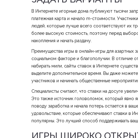
В Интернете игорные дома публикуют тысячи запро
платежная карта и начало m-стоимости. Участник
людей, которые лучше всего соответствуют их тр
более высокую стоимость, поэтому перед выбор
накопления и начать раздачу.
Преимущества игры в онлайн-игры для азартных з
социальном факторе и благополучии. В отличие о
набирать мили, сайты ставок в Интернете существ
выделите дополнительное время. Вы даже можете
участников и начинать общественные мероприятия
Специалисты считают, что ставки на досуге увел
Это также источник головоломок, который явно 
поводу заработка и начала потерь остается в ваш
удовольствие, которые обеспечивают ставки в Инт
популярны. Это лучший способ поддерживать ваш 
ИГРЫ ШИРОКО ОТКР