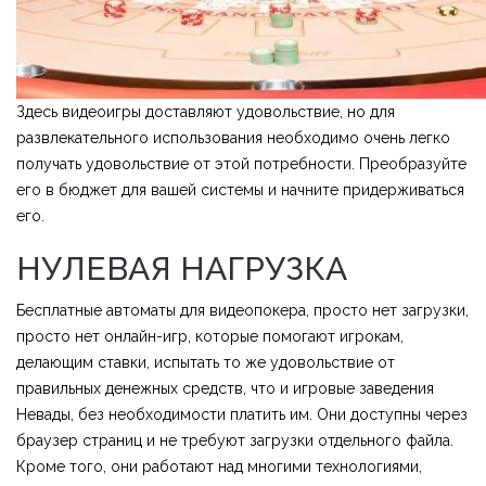
Здесь видеоигры доставляют удовольствие, но для
развлекательного использования необходимо очень легко
получать удовольствие от этой потребности. Преобразуйте
его в бюджет для вашей системы и начните придерживаться
его.
НУЛЕВАЯ НАГРУЗКА
Бесплатные автоматы для видеопокера, просто нет загрузки,
просто нет онлайн-игр, которые помогают игрокам,
делающим ставки, испытать то же удовольствие от
правильных денежных средств, что и игровые заведения
Невады, без необходимости платить им. Они доступны через
браузер страниц и не требуют загрузки отдельного файла.
Кроме того, они работают над многими технологиями,