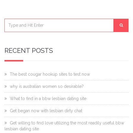
RECENT POSTS
The best cougar hookup sites to test now
why is australian women so desirable?
What to find in a bbw lesbian dating site
Get began now with lesbian dirty chat
Get willing to find love utilizing the most readily useful bbw
lesbian dating site