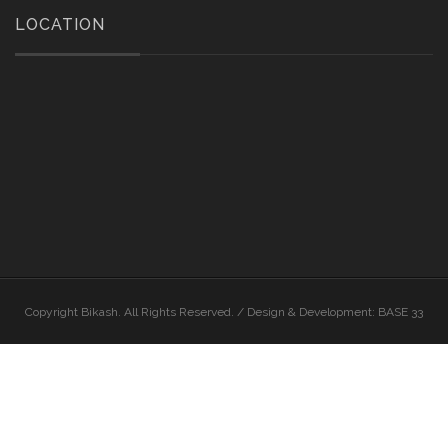
LOCATION
Copyright Bikash. All Rights Reserved. / Design & Development: BASE 33