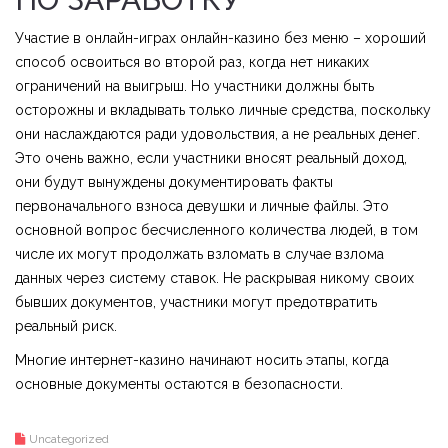
Участие в онлайн-играх онлайн-казино без меню – хороший
способ освоиться во второй раз, когда нет никаких
ограничений на выигрыш. Но участники должны быть
осторожны и вкладывать только личные средства, поскольку
они наслаждаются ради удовольствия, а не реальных денег.
Это очень важно, если участники вносят реальный доход,
они будут вынуждены документировать факты
первоначального взноса девушки и личные файлы. Это
основной вопрос бесчисленного количества людей, в том
числе их могут продолжать взломать в случае взлома
данных через систему ставок. Не раскрывая никому своих
бывших документов, участники могут предотвратить
реальный риск.
Многие интернет-казино начинают носить этапы, когда
основные документы остаются в безопасности.
Uncategorized