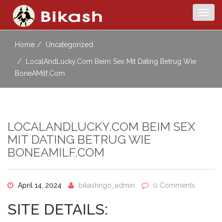
Togg
navig
Home
Uncategorized
LocalAndLucky.com Beim Sex Mit Dating Betrug Wie
BoneAMilf.com
LOCALANDLUCKY.COM BEIM SEX
MIT DATING BETRUG WIE
BONEAMILF.COM
April 14, 2024
bikashngo_admin
0 Comments
SITE DETAILS: