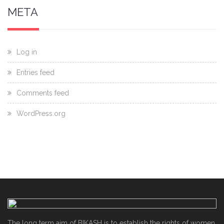
META
Log in
Entries feed
Comments feed
WordPress.org
The long term aim of BIKASH is to establish the rights of women