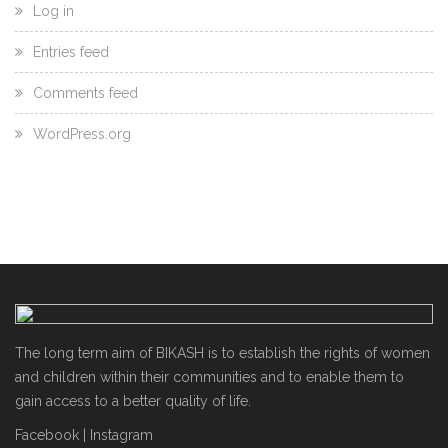
Log in
Entries feed
Comments feed
WordPress.org
The long term aim of BIKASH is to establish the rights of women
and children within their communities and to enable them to
gain access to a better quality of life.
Facebook
|
Instagram