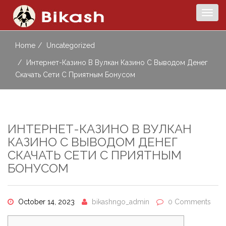
Togg
navig
Home
Uncategorized
Интернет-Казино В Вулкан Казино С Выводом Денег
Скачать Сети С Приятным Бонусом
ИНТЕРНЕТ-КАЗИНО В ВУЛКАН
КАЗИНО С ВЫВОДОМ ДЕНЕГ
СКАЧАТЬ СЕТИ С ПРИЯТНЫМ
БОНУСОМ
October 14, 2023
bikashngo_admin
0 Comments