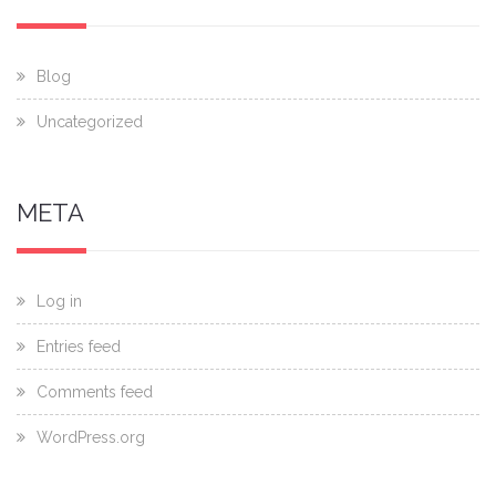
Blog
Uncategorized
META
Log in
Entries feed
Comments feed
WordPress.org