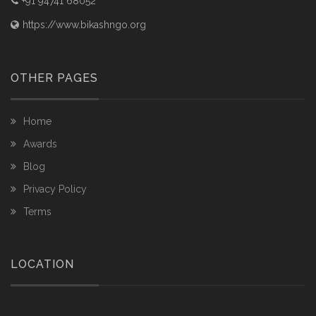
+91 94741 68052
https://www.bikashngo.org
OTHER PAGES
Home
Awards
Blog
Privacy Policy
Terms
LOCATION