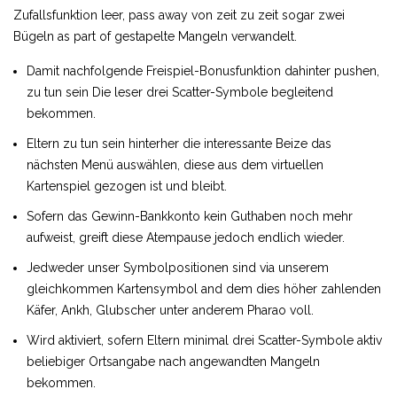
Zufallsfunktion leer, pass away von zeit zu zeit sogar zwei
Bügeln as part of gestapelte Mangeln verwandelt.
Damit nachfolgende Freispiel-Bonusfunktion dahinter pushen,
zu tun sein Die leser drei Scatter-Symbole begleitend
bekommen.
Eltern zu tun sein hinterher die interessante Beize das
nächsten Menü auswählen, diese aus dem virtuellen
Kartenspiel gezogen ist und bleibt.
Sofern das Gewinn-Bankkonto kein Guthaben noch mehr
aufweist, greift diese Atempause jedoch endlich wieder.
Jedweder unser Symbolpositionen sind via unserem
gleichkommen Kartensymbol and dem dies höher zahlenden
Käfer, Ankh, Glubscher unter anderem Pharao voll.
Wird aktiviert, sofern Eltern minimal drei Scatter-Symbole aktiv
beliebiger Ortsangabe nach angewandten Mangeln
bekommen.