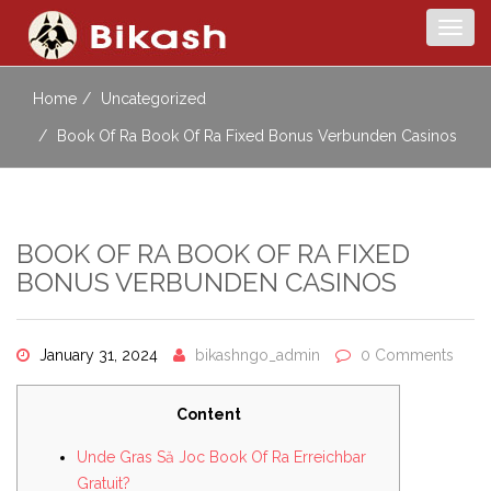
Togg
navig
Home
Uncategorized
Book Of Ra Book Of Ra Fixed Bonus Verbunden Casinos
BOOK OF RA BOOK OF RA FIXED
BONUS VERBUNDEN CASINOS
January 31, 2024
bikashngo_admin
0 Comments
Content
Unde Gras Să Joc Book Of Ra Erreichbar
Gratuit?