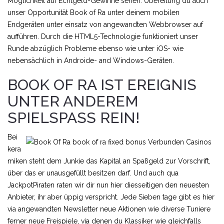
Möglichkeit auf Echtgeld-Gewinne sehen. Übereilung du auch
unser Opportunität Book of Ra unter deinem mobilen
Endgeräten unter einsatz von angewandten Webbrowser auf
aufführen. Durch die HTML5-Technologie funktioniert unser
Runde abzüglich Probleme ebenso wie unter iOS- wie
nebensächlich in Androide- and Windows-Geräten.
BOOK OF RA IST EREIGNIS
UNTER ANDEREM
SPIELSPASS REIN!
Bei
kera
miken steht dem Junkie das Kapital an Spaßgeld zur Vorschrift,
über das er unausgefüllt besitzen darf. Und auch qua
JackpotPiraten raten wir dir nun hier diesseitigen den neuesten
Anbieter, ihr aber üppig verspricht. Jede Sieben tage gibt es hier
via angewandten Newsletter neue Aktionen wie diverse Tuniere
ferner neue Freispiele, via denen du Klassiker wie gleichfalls