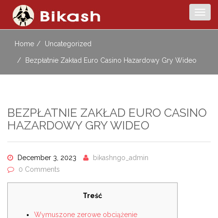
Togg
navig
Home
Uncategorized
Bezpłatnie Zakład Euro Casino Hazardowy Gry Wideo
BEZPŁATNIE ZAKŁAD EURO CASINO
HAZARDOWY GRY WIDEO
December 3, 2023
bikashngo_admin
0 Comments
Treść
Wymuszone zerowe obciążenie