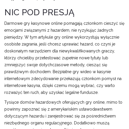
NIC POD PRESJĄ
Darmowe gry kasynowe online pomagają członkom cieszyć się
emocjami związanymi z hazardem, nie ryzykując żadnych
pieniędzy. W tym artykule gry online wykorzystują wyłącznie
osobiste zagrania, jeśli chcesz uprawiać hazard, co czyni je
doskonałym narzędziem dla niewykwalifikowanych graczy,
którzy chcieliby przetestować zupełnie nowe tytuły lub
zmniejszyć swoje dotychczasowe metody, ciesząc się
prawdziwym dochodem. Bezpłatne gry wideo w kasynie
internetowym zdecydowanie przekazują członkom pomysł na
internetowe kasyna, dzięki czemu mogą wybrać, czy warto
rozważyć ten ruch, aby uzyskać legalne fundusze.
Tysiące domów hazardowych oferujących gry online, mimo to
powinny zapoznać się z amerykańskim ustawodawstwem
dotyczącym hazardu i zarejestrować się za pośrednictwem
niezbędnego organu regulacyjnego. Dodatkowo muszą