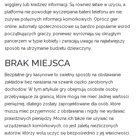
wigglery lub kradzież informacji. Są również łatwe w użyciu, a
platforma nie powoduje wyczerpania baterii telefonu ani nie
zużywa potężnych informacji komórkowych. Oprócz gier
online, automaty społecznościowe są bardzo popularne wśród
początkujących graczy, ponieważ wyróżniają się okrągłym
pancerzem w typie kobiety i zwracają uwagę na najłatwiejszy
sposób na utrzymanie budżetu dziewczyny.
BRAK MIEJSCA
Bezpłatne gry kasynowe to świetny sposób na obstawianie
zakładów bez narażania na szwank ciężko zarobionych
dochodów. W tym artykule gry obejmują osobiste osoby
przebywające za granicą, które mogą nie mieć żadnej wartości
pieniężnej, dlatego zostały zaprojektowane dla osób, które
muszą mieć przyjemność z obstawiania i nigdy nie wydawać
prawdziwych pieniędzy. Można ich także nie używać na
urządzeniach komórkowych, co jest zaletą niezliczonych
autorów, którzy wolą uczyć się bezpośrednio z jej właściwości.