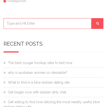
Uncategorized
RECENT POSTS
The best cougar hookup sites to test now
why is australian women so desirable?
What to find in a bbw lesbian dating site
Get began now with lesbian dirty chat
Get willing to find love utilizing the most readily useful bbw
lesbian dating site