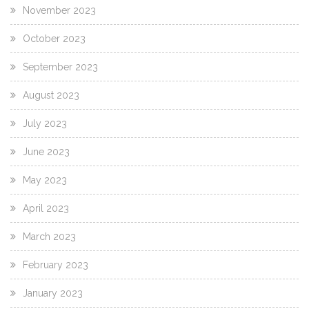
November 2023
October 2023
September 2023
August 2023
July 2023
June 2023
May 2023
April 2023
March 2023
February 2023
January 2023