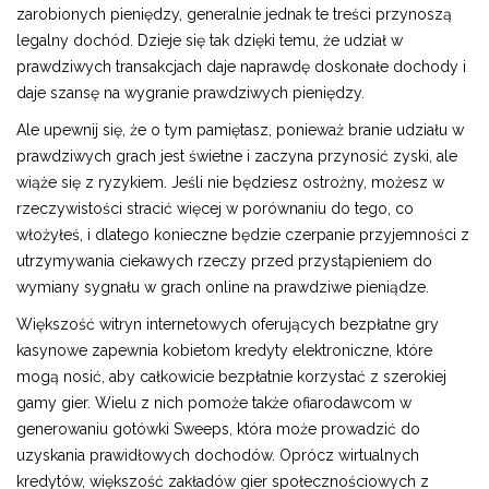
zarobionych pieniędzy, generalnie jednak te treści przynoszą
legalny dochód. Dzieje się tak dzięki temu, że udział w
prawdziwych transakcjach daje naprawdę doskonałe dochody i
daje szansę na wygranie prawdziwych pieniędzy.
Ale upewnij się, że o tym pamiętasz, ponieważ branie udziału w
prawdziwych grach jest świetne i zaczyna przynosić zyski, ale
wiąże się z ryzykiem. Jeśli nie będziesz ostrożny, możesz w
rzeczywistości stracić więcej w porównaniu do tego, co
włożyłeś, i dlatego konieczne będzie czerpanie przyjemności z
utrzymywania ciekawych rzeczy przed przystąpieniem do
wymiany sygnału w grach online na prawdziwe pieniądze.
Większość witryn internetowych oferujących bezpłatne gry
kasynowe zapewnia kobietom kredyty elektroniczne, które
mogą nosić, aby całkowicie bezpłatnie korzystać z szerokiej
gamy gier. Wielu z nich pomoże także ofiarodawcom w
generowaniu gotówki Sweeps, która może prowadzić do
uzyskania prawidłowych dochodów. Oprócz wirtualnych
kredytów, większość zakładów gier społecznościowych z