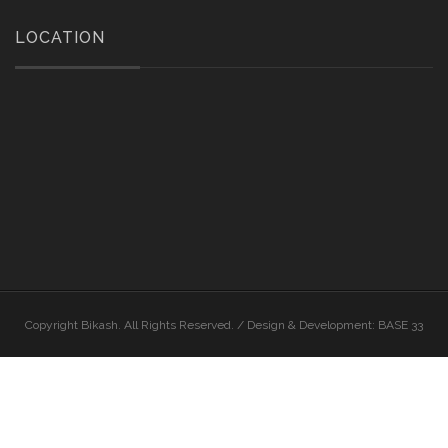
LOCATION
Copyright Bikash. All Rights Reserved. / Design & Development: BASE 33