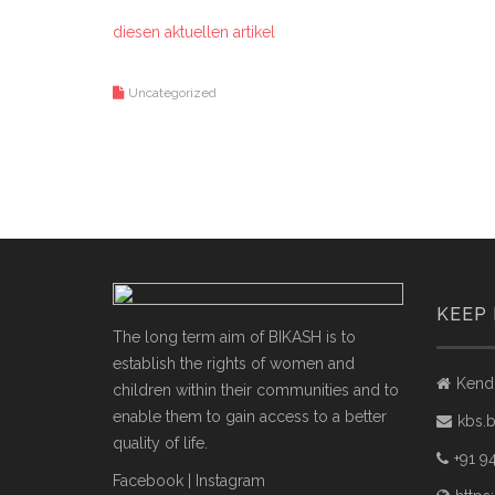
diesen aktuellen artikel
Uncategorized
KEEP 
The long term aim of BIKASH is to
establish the rights of women and
Kendu
children within their communities and to
enable them to gain access to a better
kbs.
quality of life.
+91 9
Facebook
|
Instagram