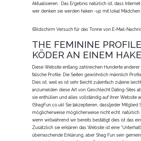
Aktualisieren . Das Ergebnis natürlich ist, dass Inter
wer denken sie werden haken -up mit lokal Mädchen.
(Bildschirm Versuch für das Tonne von E-Mail-Nachric
THE FEMININE PROFIL
KÖDER AN EINEM HAKE
Diese Website entlang zahlreichen Hunderte anderer 
falsche Profile. Die Seiten gewöhnlich männlich Profi
Dies ist, weil es ist sehr {leicht zu|einfach zu|eine 
anzumelden diese Art von Geschlecht Dating-Sites aber
sie enthüllen und alles vollständig auf ihrer Website
(ShagFun.co.uk) Sie {akzeptieren, dass|jeder Mitglied 
möglicherweise möglicherweise nicht echt. natürlich d
wenn wir|während wir bereits bestätigt dies ist das 
Zusätzlich sie erklären das Website ist eine “Unterhal
überraschende Erklärung, aber Shag Fun sein gemeint