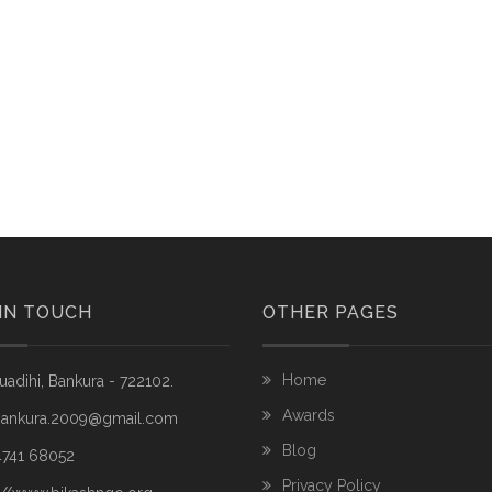
IN TOUCH
OTHER PAGES
Home
adihi, Bankura - 722102.
Awards
bankura.2009@gmail.com
Blog
4741 68052
Privacy Policy