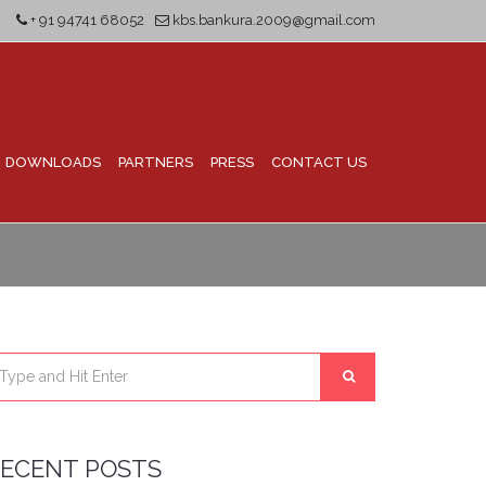
+ 91 94741 68052
kbs.bankura.2009@gmail.com
DOWNLOADS
PARTNERS
PRESS
CONTACT US
ECENT POSTS