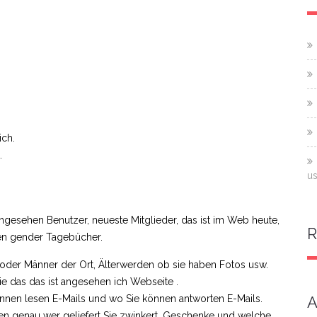
ich.
.
us
angesehen Benutzer, neueste Mitglieder, das ist im Web heute,
ten gender Tagebücher.
oder Männer der Ort, Älterwerden ob sie haben Fotos usw.
ie das das ist angesehen ich Webseite .
önnen lesen E-Mails und wo Sie können antworten E-Mails.
A
en genau wer geliefert Sie zwinkert, Geschenke und welche