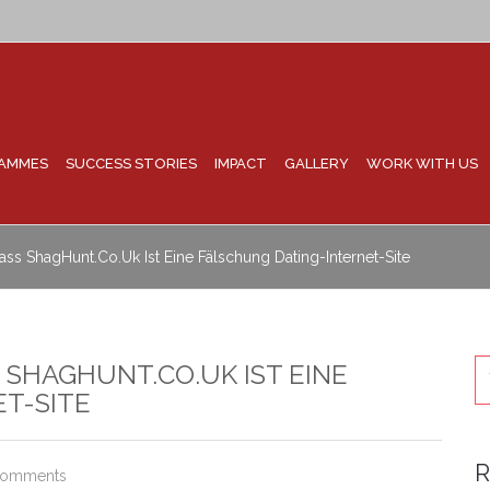
AMMES
SUCCESS STORIES
IMPACT
GALLERY
WORK WITH US
ass ShagHunt.co.uk Ist Eine Fälschung Dating-Internet-Site
 SHAGHUNT.CO.UK IST EINE
T-SITE
R
Comments