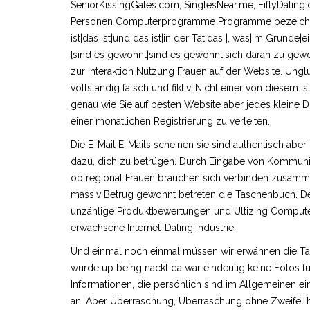
SeniorKissingGates.com, SinglesNear.me, FiftyDating
Personen Computerprogramme Programme bezeichnet al
ist|das ist|und das ist|in der Tat|das |, was|im Grunde
{sind es gewohnt|sind es gewohnt|sich daran zu gew
zur Interaktion Nutzung Frauen auf der Website. Ungl
vollständig falsch und fiktiv. Nicht einer von diesem ist
genau wie Sie auf besten Website aber jedes kleine Di
einer monatlichen Registrierung zu verleiten.
Die E-Mail E-Mails scheinen sie sind authentisch 
dazu, dich zu betrügen. Durch Eingabe von Kommunika
ob regional Frauen brauchen sich verbinden zusammen
massiv Betrug gewohnt betreten die Taschenbuch. Der 
unzählige Produktbewertungen und Ultizing Computer 
erwachsene Internet-Dating Industrie.
Und einmal noch einmal müssen wir erwähnen die Tat
wurde up being nackt da war eindeutig keine Fotos fü
Informationen, die persönlich sind im Allgemeinen e
an. Aber Überraschung, Überraschung ohne Zweifel 