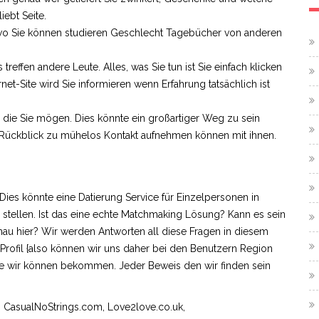
iebt Seite.
il wo Sie können studieren Geschlecht Tagebücher von anderen
reffen andere Leute. Alles, was Sie tun ist Sie einfach klicken
et-Site wird Sie informieren wenn Erfahrung tatsächlich ist
en die Sie mögen. Dies könnte ein großartiger Weg zu sein
h Rückblick zu mühelos Kontakt aufnehmen können mit ihnen.
Dies könnte eine Datierung Service für Einzelpersonen in
stellen. Ist das eine echte Matchmaking Lösung? Kann es sein
enau hier? Wir werden Antworten all diese Fragen in diesem
Profil {also können wir uns daher bei den Benutzern Region
 wir können bekommen. Jeder Beweis den wir finden sein
 CasualNoStrings.com, Love2love.co.uk,