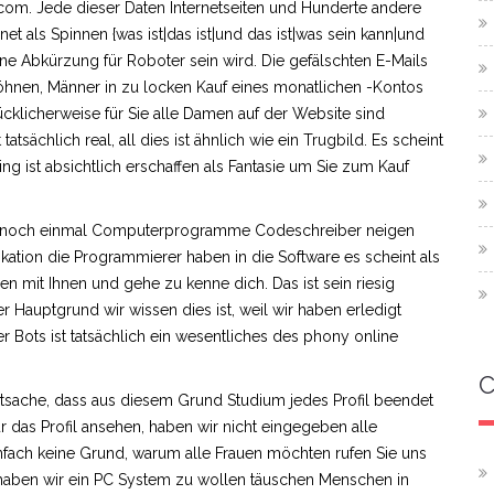
.com. Jede dieser Daten Internetseiten und Hunderte andere
s Spinnen {was ist|das ist|und das ist|was sein kann|und
|eine Abkürzung für Roboter sein wird. Die gefälschten E-Mails
öhnen, Männer in zu locken Kauf eines monatlichen -Kontos
ücklicherweise für Sie alle Damen auf der Website sind
 tatsächlich real, all dies ist ähnlich wie ein Trugbild. Es scheint
ng ist absichtlich erschaffen als Fantasie um Sie zum Kauf
aber noch einmal Computerprogramme Codeschreiber neigen
tion die Programmierer haben in die Software es scheint als
 mit Ihnen und gehe zu kenne dich. Das ist sein riesig
Hauptgrund wir wissen dies ist, weil wir haben erledigt
Bots ist tatsächlich ein wesentliches des phony online
C
sache, dass aus diesem Grund Studium jedes Profil beendet
r das Profil ansehen, haben wir nicht eingegeben alle
infach keine Grund, warum alle Frauen möchten rufen Sie uns
haben wir ein PC System zu wollen täuschen Menschen in