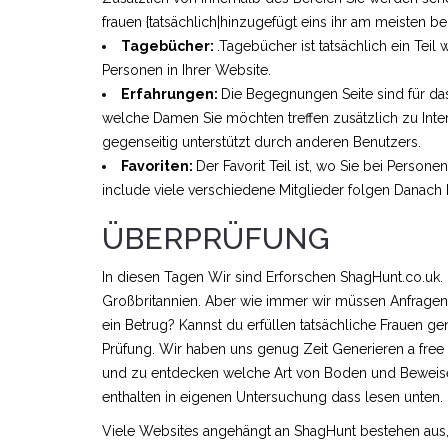
frauen {tatsächlich|hinzugefügt eins ihr am meisten bel
Tagebücher:
.Tagebücher ist tatsächlich ein Te
Personen in Ihrer Website.
Erfahrungen:
Die Begegnungen Seite sind für das t
welche Damen Sie möchten treffen zusätzlich zu Intern
gegenseitig unterstützt durch anderen Benutzers.
Favoriten:
Der Favorit Teil ist, wo Sie bei Person
include viele verschiedene Mitglieder folgen Danac
ÜBERPRÜFUNG
In diesen Tagen Wir sind Erforschen ShagHunt.co.uk. 
Großbritannien. Aber wie immer wir müssen Anfragen 
ein Betrug? Kannst du erfüllen tatsächliche Frauen g
Prüfung. Wir haben uns genug Zeit Generieren a free 
und zu entdecken welche Art von Boden und Beweise
enthalten in eigenen Untersuchung dass lesen unten.
Viele Websites angehängt an ShagHunt bestehen aus,