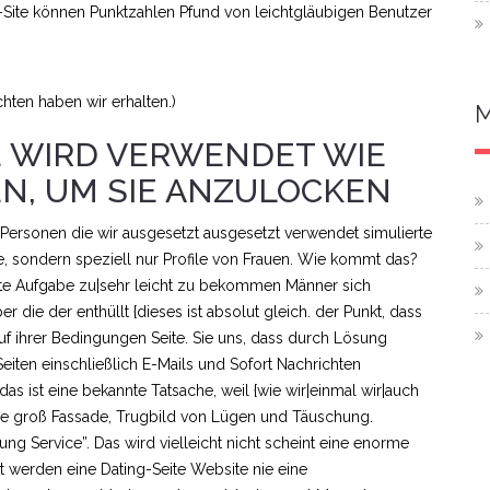
net-Site können Punktzahlen Pfund von leichtgläubigen Benutzer
hten haben wir erhalten.)
E WIRD VERWENDET WIE
N, UM SIE ANZULOCKEN
Personen die wir ausgesetzt ausgesetzt verwendet simulierte
le, sondern speziell nur Profile von Frauen. Wie kommt das?
leichte Aufgabe zu|sehr leicht zu bekommen Männer sich
 die der enthüllt {dieses ist absolut gleich. der Punkt, dass
 auf ihrer Bedingungen Seite. Sie uns, dass durch Lösung
Seiten einschließlich E-Mails und Sofort Nachrichten
as ist eine bekannte Tatsache, weil {wie wir|einmal wir|auch
eine groß Fassade, Trugbild von Lügen und Täuschung.
tung Service”. Das wird vielleicht nicht scheint eine enorme
 werden eine Dating-Seite Website nie eine