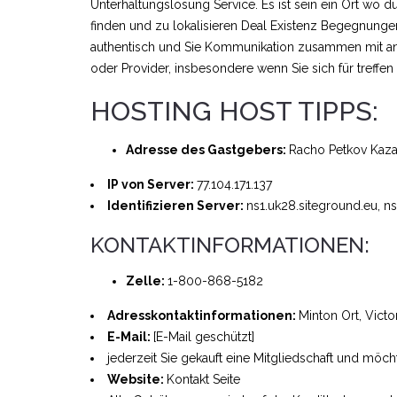
Unterhaltungslösung Service. Es ist sein ein Ort wo
finden und zu lokalisieren Deal Existenz Begegnunge
authentisch und Sie Kommunikation zusammen mit an
oder Provider, insbesondere wenn Sie sich für treffen o
HOSTING HOST TIPPS:
Adresse des Gastgebers:
Racho Petkov Kazan
IP von Server:
77.104.171.137
Identifizieren Server:
ns1.uk28.siteground.eu, n
KONTAKTINFORMATIONEN:
Zelle:
1-800-868-5182
Adresskontaktinformationen:
Minton Ort, Victo
E-Mail:
[E-Mail geschützt]
jederzeit Sie gekauft eine Mitgliedschaft und möc
Website:
Kontakt Seite