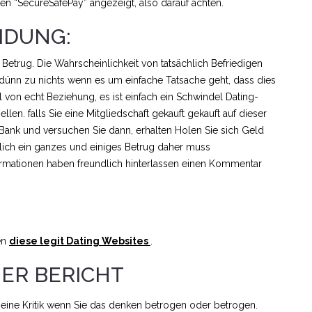
hen “SecureSafePay” angezeigt, also darauf achten.
IDUNG:
 Betrug. Die Wahrscheinlichkeit von tatsächlich Befriedigen
 dünn zu nichts wenn es um einfache Tatsache geht, dass dies
Stil von echt Beziehung, es ist einfach ein Schwindel Dating-
en. falls Sie eine Mitgliedschaft gekauft gekauft auf dieser
Bank und versuchen Sie dann, erhalten Holen Sie sich Geld
rlich ein ganzes und einiges Betrug daher muss
rmationen haben freundlich hinterlassen einen Kommentar
en
diese legit Dating Websites
.
HER BERICHT
eine Kritik wenn Sie das denken betrogen oder betrogen.